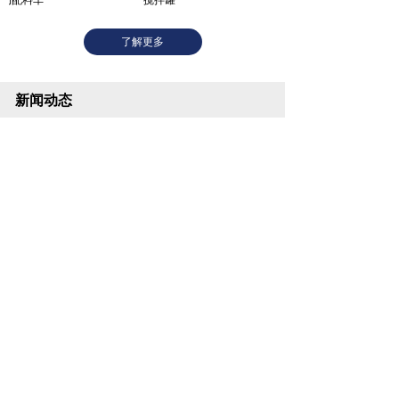
动配料车
搅拌罐
振动平台
了解更多
新闻动态
安全规范：高温作业防护
2026-04-16
设备维护：关键设备保养要......
2026-04-16
了解更多