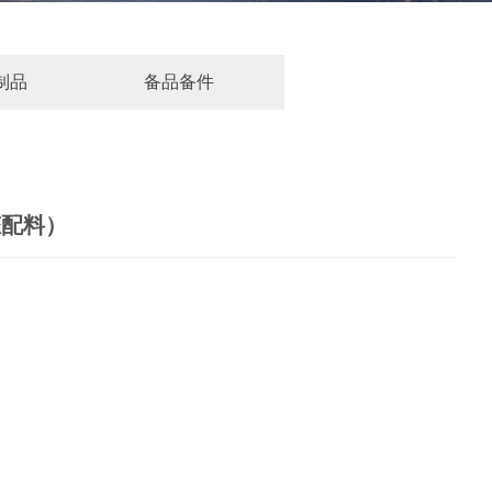
制品
备品备件
态配料）