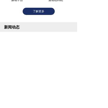
振动平台
震动给料机
了解更多
新闻动态
安全规范：高温作业防护
2026-04-16
设备维护：关键设备保养要......
2026-04-16
了解更多